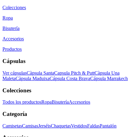
Colecciones
Ropa
Bisutería
Accesorios
Productos
Cápsulas
Ver cápsulas
Càpsula Santa
Capsula Pitch & Putt
Càpsula Una
Maleta
Càpsula Maduixa
Cápsula Costa Brava
Cápsula Marrakech
Colecciones
Todos los productos
Ropa
Bisutería
Accesorios
Categoría
Camisetas
Camisas
Jerséis
Chaquetas
Vestidos
Faldas
Pantalón