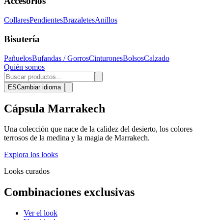
Accesorios
Collares
Pendientes
Brazaletes
Anillos
Bisutería
Pañuelos
Bufandas / Gorros
Cinturones
Bolsos
Calzado
Quién somos
ES
Cambiar idioma
Cápsula Marrakech
Una colección que nace de la calidez del desierto, los colores
terrosos de la medina y la magia de Marrakech.
Explora los looks
Looks curados
Combinaciones exclusivas
Ver el look