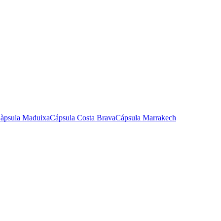
àpsula Maduixa
Cápsula Costa Brava
Cápsula Marrakech