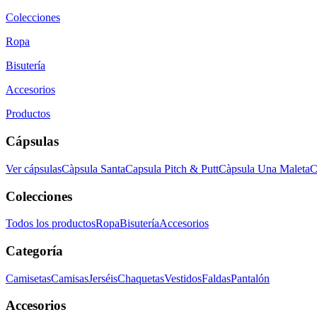
Colecciones
Ropa
Bisutería
Accesorios
Productos
Cápsulas
Ver cápsulas
Càpsula Santa
Capsula Pitch & Putt
Càpsula Una Maleta
C
Colecciones
Todos los productos
Ropa
Bisutería
Accesorios
Categoría
Camisetas
Camisas
Jerséis
Chaquetas
Vestidos
Faldas
Pantalón
Accesorios