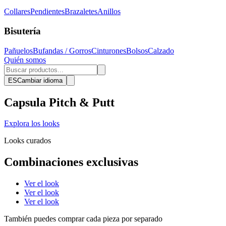
Collares
Pendientes
Brazaletes
Anillos
Bisutería
Pañuelos
Bufandas / Gorros
Cinturones
Bolsos
Calzado
Quién somos
ES
Cambiar idioma
Capsula Pitch & Putt
Explora los looks
Looks curados
Combinaciones exclusivas
Ver el look
Ver el look
Ver el look
También puedes comprar cada pieza por separado